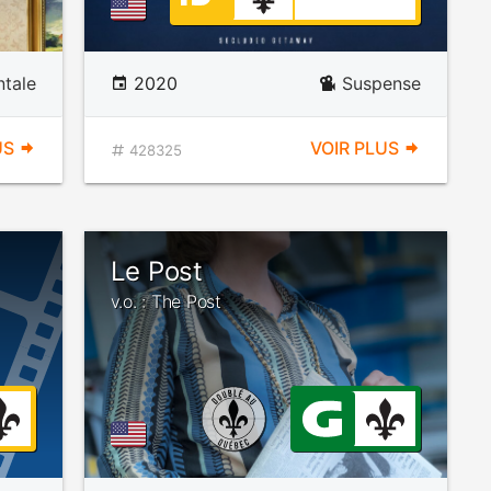
tale
2020
Suspense
US
VOIR PLUS
428325
Le Post
v.o. : The Post