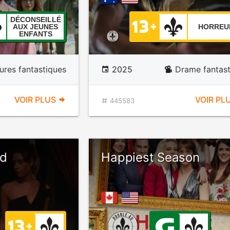
DÉCONSEILLÉ
AUX JEUNES
HORREU
ENFANTS
ures fantastiques
2025
Drame fantast
VOIR PLUS
VOIR PL
445583
nd
Happiest Season