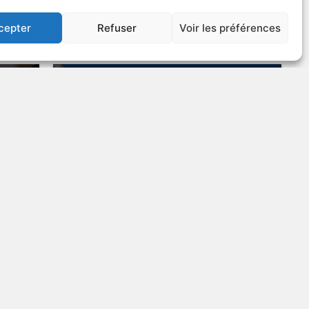
US
VOIR PLUS
406563
cepter
Refuser
Voir les préférences
Jamais entre amis
v.o. : Sleeping With Other People
LANGAGE
VULGAIRE
édie
2015
Comédie sentimentale
US
VOIR PLUS
396095