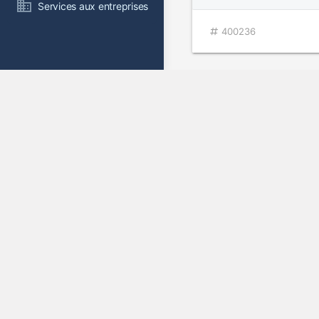
Services aux entreprises
400236
Prison 101
v.o. : Get Hard
2014
391169