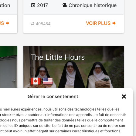
ation
2017
Chronique historique
US
VOIR PLUS
408464
The Little Hours
ÉROTISME
Gérer le consentement
LANGAGE
VULGAIRE
les meilleures expériences, nous utilisons des technologies telles que les
 stocker et/ou accéder aux informations des appareils. Le fait de consentir
ologies nous permettra de traiter des données telles que le comportement
ique
2016
Comédie fantaisiste
n ou les ID uniques sur ce site. Le fait de ne pas consentir ou de retirer son
 peut avoir un effet négatif sur certaines caractéristiques et fonctions.