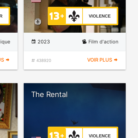
R
VIOLENCE
ique
2023
Film d'action
US
VOIR PLUS
438920
The Rental
VIOLENCE