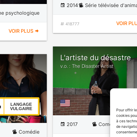
2014
Série télévisée d'anim
e psychologique
VOIR PL
418777
VOIR PLUS
L'artiste du désastre
v.o. : The Disaster Artist
LANGAGE
VULGAIRE
Pour offrir 
cookies pour
à ces techn
2017
Comédie dramat
de navigatio
Comédie
consentement