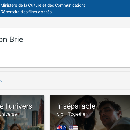
Ministère de la Culture et des Communications
Répertoire des films classés
on Brie
s
e l'univers
Inséparable
 Universe
v.o. : Together