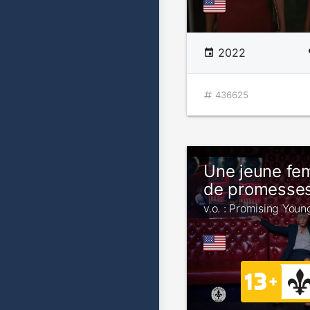
2022
436625
Une jeune fe
de promesse
v.o. : Promising Yo