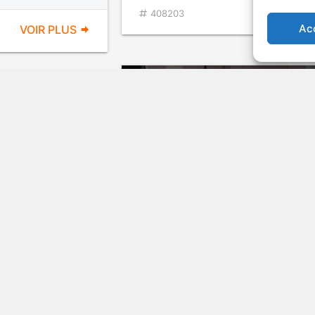
VOIR PL
408203
Ac
VOIR PLUS
Célibataire: mode
d'emploi
v.o. : How to Be Single
LANGAGE
VULGAIRE
2016
Com
Comédie
VOIR PL
397784
VOIR PLUS