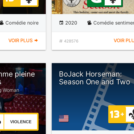
Comédie noire
2020
Comédie sentimen
VOIR PLUS
VOIR PL
428576
mme pleine
BoJack Horseman:
s
Season One and Two
ung Woman
VIOLENCE