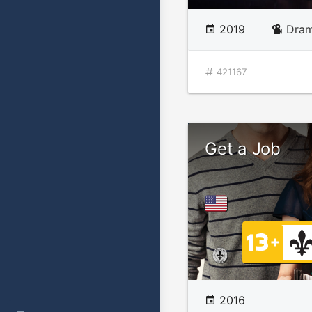
2019
Dram
421167
Get a Job
2016