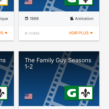
E
ique
1999
Animation
US
VOIR PLUS
211893
ns
The Family Guy Seasons
1-2