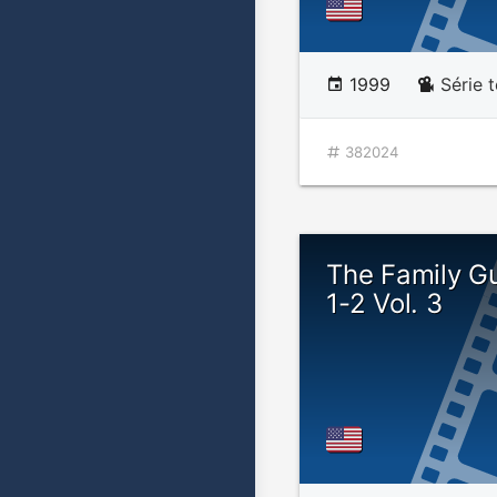
1999
Série 
382024
The Family G
1-2 Vol. 3