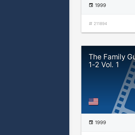
1999
211894
The Family G
1-2 Vol. 1
1999