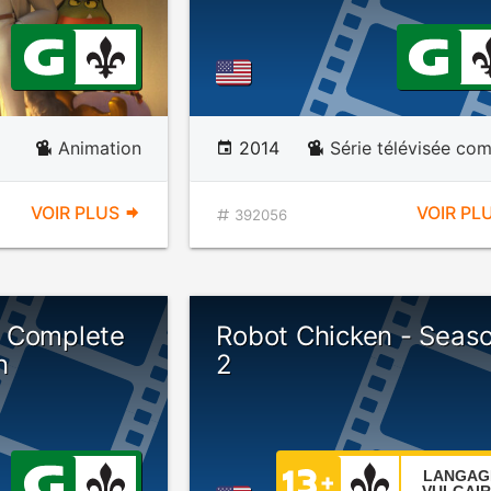
Animation
2014
Série télévisée co
VOIR PLUS
VOIR PL
392056
 Complete
Robot Chicken - Seas
n
2
LANGAG