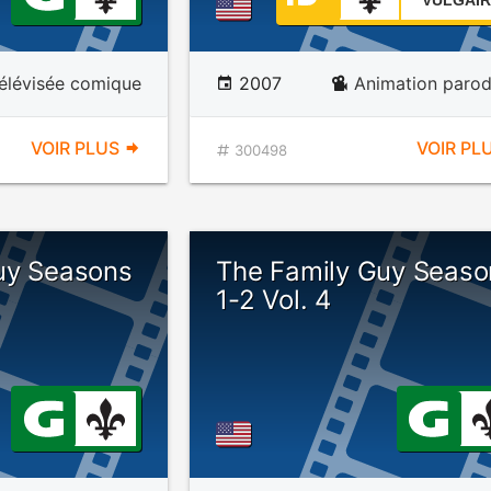
VULGAIR
télévisée comique
2007
Animation parod
VOIR PLUS
VOIR PL
300498
uy Seasons
The Family Guy Seaso
1-2 Vol. 4