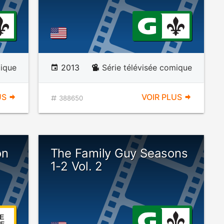
mique
2013
Série télévisée comique
US
VOIR PLUS
388650
on
The Family Guy Seasons
1-2 Vol. 2
E