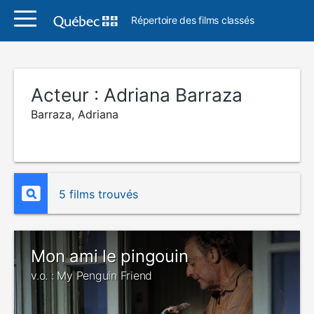
Répertoire des films classés
Acteur :
Adriana Barraza
Barraza, Adriana
5 films trouvés
Mon ami le pingouin
v.o. : My Penguin Friend