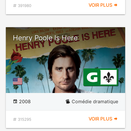
VOIR PLUS
391980
Henry Poole Is Here
2008
Comédie dramatique
VOIR PLUS
315295