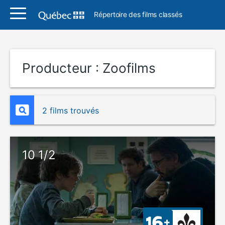
Répertoire des films classés
Producteur :
Zoofilms
2 films trouvés
10 1/2