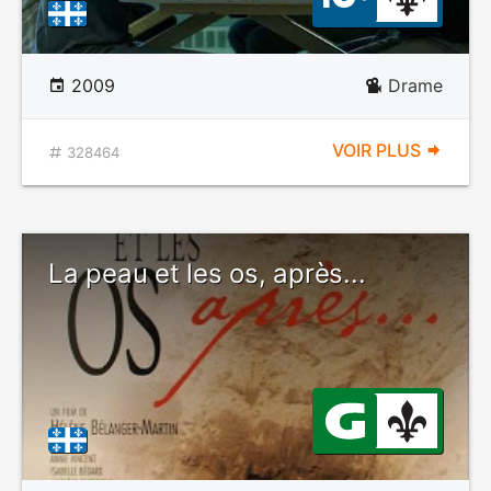
2009
Drame
VOIR PLUS
328464
La peau et les os, après...