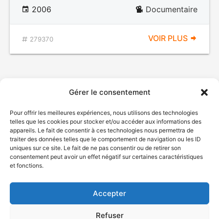
2006
Documentaire
VOIR PLUS
279370
Gérer le consentement
Pour offrir les meilleures expériences, nous utilisons des technologies
telles que les cookies pour stocker et/ou accéder aux informations des
appareils. Le fait de consentir à ces technologies nous permettra de
traiter des données telles que le comportement de navigation ou les ID
uniques sur ce site. Le fait de ne pas consentir ou de retirer son
© Gouvernement du Québec, 2026
consentement peut avoir un effet négatif sur certaines caractéristiques
et fonctions.
Nous joindre
Plan du site
Accepter
Accessibilité
Accès à l'information
Refuser
Déclaration de services