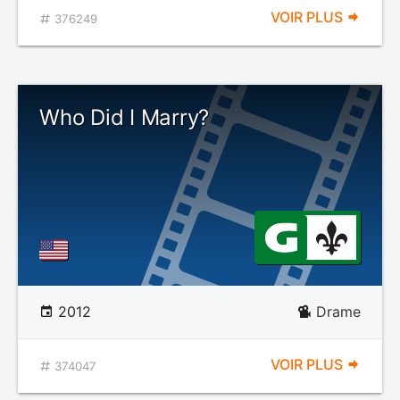
VOIR PLUS
376249
Who Did I Marry?
2012
Drame
VOIR PLUS
374047