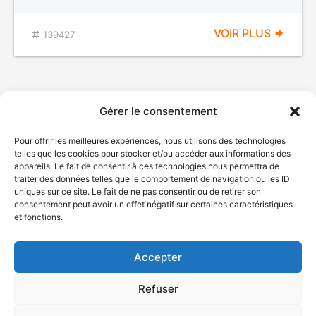
VOIR PLUS
139427
Gérer le consentement
Pour offrir les meilleures expériences, nous utilisons des technologies
telles que les cookies pour stocker et/ou accéder aux informations des
appareils. Le fait de consentir à ces technologies nous permettra de
traiter des données telles que le comportement de navigation ou les ID
uniques sur ce site. Le fait de ne pas consentir ou de retirer son
© Gouvernement du Québec, 2026
consentement peut avoir un effet négatif sur certaines caractéristiques
et fonctions.
Nous joindre
Plan du site
Accepter
Accessibilité
Accès à l'information
Refuser
Déclaration de services
Politique de confidentialité