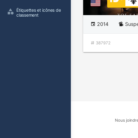
Étiquettes et icônes de 
classement
2014
Susp
387972
Nous joindr