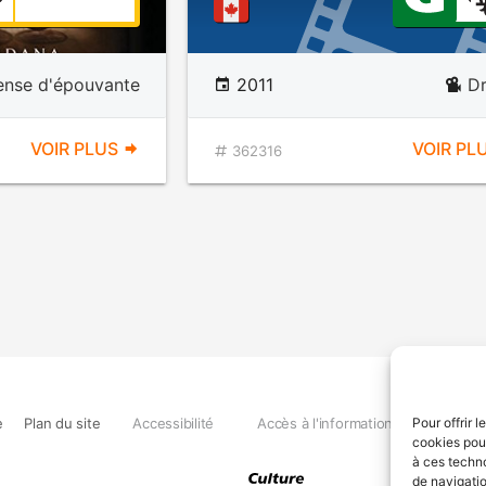
ense d'épouvante
2011
D
VOIR PLUS
VOIR PL
362316
e
Plan du site
Accessibilité
Accès à l'information
Déclara
Pour offrir 
cookies pour
à ces techn
de navigatio