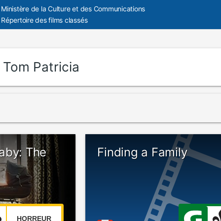
Ministère de la Culture et des Communications
Répertoire des films classés
:
Tom Patricia
aby: The
Finding a Family
HORREUR