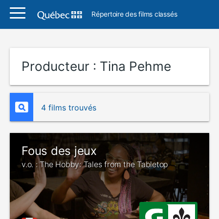
Répertoire des films classés
Producteur :
Tina Pehme
4 films trouvés
Fous des jeux
v.o. : The Hobby: Tales from the Tabletop