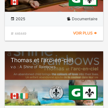
2025
Documentaire
VOIR PLUS
446449
Thomas et l'arc-en-ciel
v.o. : A Shine of Rainbows