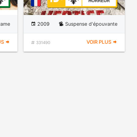
HORREUR
rame
2009
Suspense d'épouvante
US
VOIR PLUS
331490