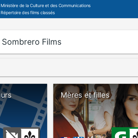
Ministère de la Culture et des Communications
Répertoire des films classés
:
Sombrero Films
murs
Mères et filles