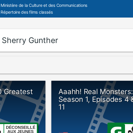
Ministère de la Culture et des Communications
Répertoire des films classés
:
Sherry Gunther
0 Greatest
Aaahh! Real Monsters
Season 1, Episodes 4 
11
DÉCONSEILLÉ
AUX JEUNES