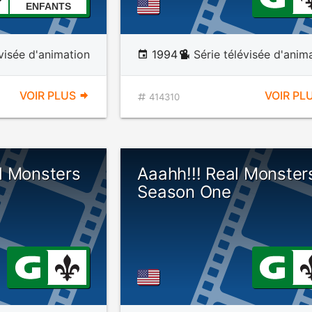
ENFANTS
évisée d'animation
1994
Série télévisée d'anim
VOIR PLUS
VOIR PL
414310
l Monsters
Aaahh!!! Real Monster
Season One