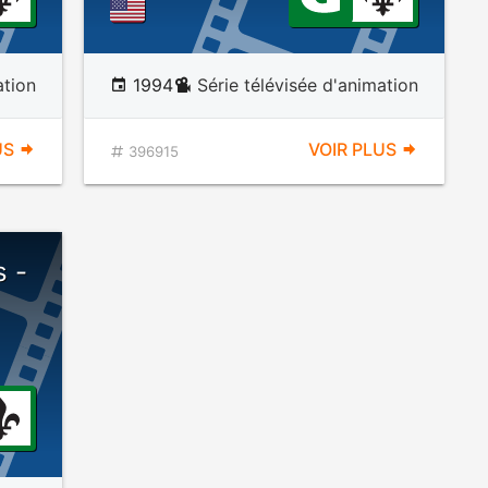
ation
1994
Série télévisée d'animation
US
VOIR PLUS
396915
s -