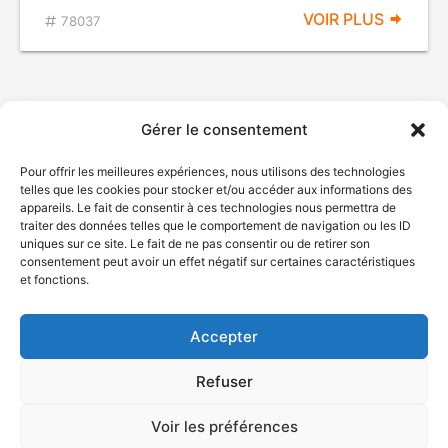
VOIR PLUS
78037
Gérer le consentement
Pour offrir les meilleures expériences, nous utilisons des technologies
telles que les cookies pour stocker et/ou accéder aux informations des
appareils. Le fait de consentir à ces technologies nous permettra de
traiter des données telles que le comportement de navigation ou les ID
uniques sur ce site. Le fait de ne pas consentir ou de retirer son
© Gouvernement du Québec, 2026
consentement peut avoir un effet négatif sur certaines caractéristiques
et fonctions.
Nous joindre
Plan du site
Accepter
Accessibilité
Accès à l'information
Refuser
Déclaration de services
Politique de confidentialité
Voir les préférences