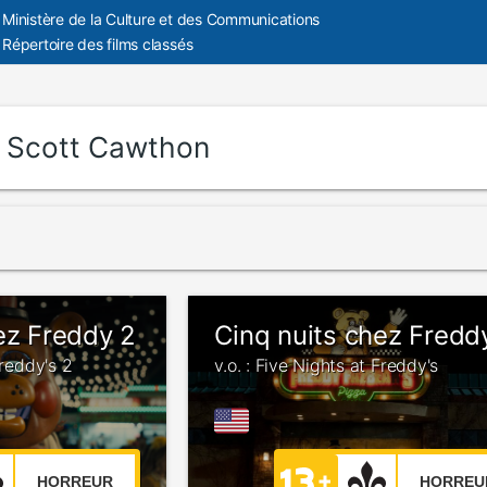
Ministère de la Culture et des Communications
Répertoire des films classés
:
Scott Cawthon
ez Freddy 2
Cinq nuits chez Fredd
Freddy's 2
v.o. : Five Nights at Freddy's
HORREUR
HORREU