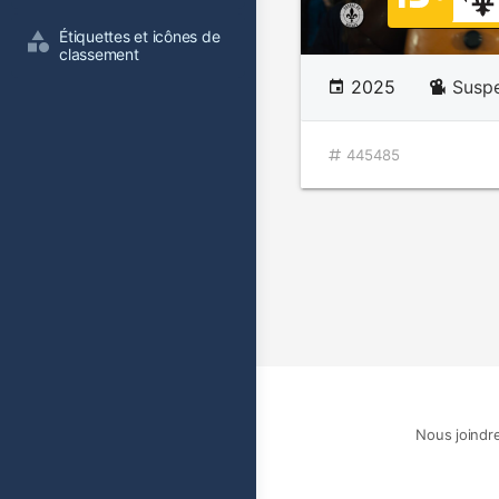
Étiquettes et icônes de 
classement
2025
Susp
445485
Nous joindr