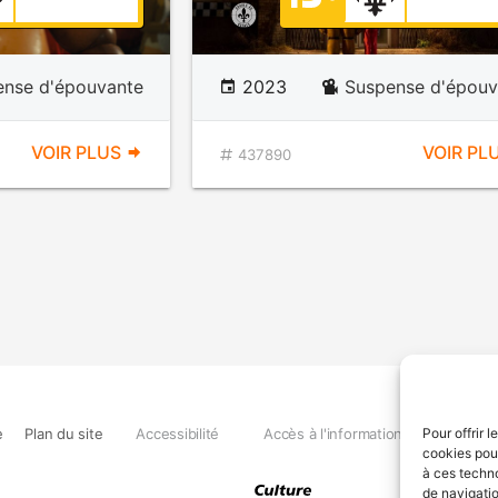
ense d'épouvante
2023
Suspense d'épouv
VOIR PLUS
VOIR PL
437890
e
Plan du site
Accessibilité
Accès à l'information
Déclara
Pour offrir 
cookies pour
à ces techn
de navigatio