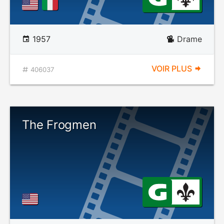
1957
Drame
VOIR PLUS
406037
The Frogmen