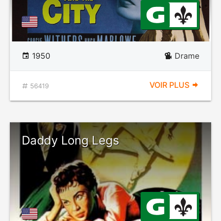
1950
Drame
VOIR PLUS
56419
Daddy Long Legs