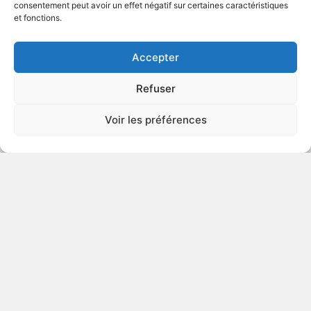
consentement peut avoir un effet négatif sur certaines caractéristiques
et fonctions.
VOIR PLUS
40089
Accepter
Refuser
The Street with No Name
Voir les préférences
1948
Suspense
VOIR PLUS
38440