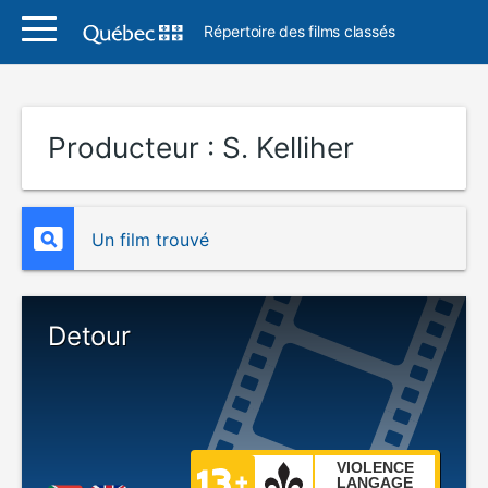
Répertoire des films classés
Producteur :
S. Kelliher
Un film trouvé
Detour
VIOLENCE
LANGAGE