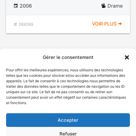
2006
Drame
VOIR PLUS
269269
Gérer le consentement
Pour offrir les meilleures expériences, nous utilisons des technologies
telles que les cookies pour stocker et/ou accéder aux informations des
appareils. Le fait de consentir à ces technologies nous permettra de
traiter des données telles que le comportement de navigation ou les ID
uniques sur ce site. Le fait de ne pas consentir ou de retirer son
© Gouvernement du Québec, 2026
consentement peut avoir un effet négatif sur certaines caractéristiques
et fonctions.
Nous joindre
Plan du site
Accepter
Accessibilité
Accès à l'information
Refuser
Déclaration de services