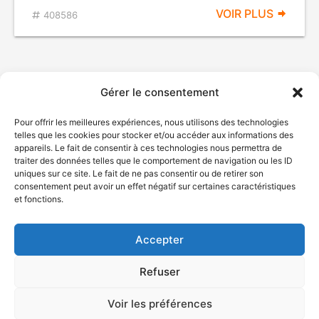
VOIR PLUS
408586
Gérer le consentement
Pour offrir les meilleures expériences, nous utilisons des technologies
telles que les cookies pour stocker et/ou accéder aux informations des
appareils. Le fait de consentir à ces technologies nous permettra de
traiter des données telles que le comportement de navigation ou les ID
uniques sur ce site. Le fait de ne pas consentir ou de retirer son
© Gouvernement du Québec, 2026
consentement peut avoir un effet négatif sur certaines caractéristiques
et fonctions.
Nous joindre
Plan du site
Accepter
Accessibilité
Accès à l'information
Refuser
Déclaration de services
Politique de confidentialité
Voir les préférences