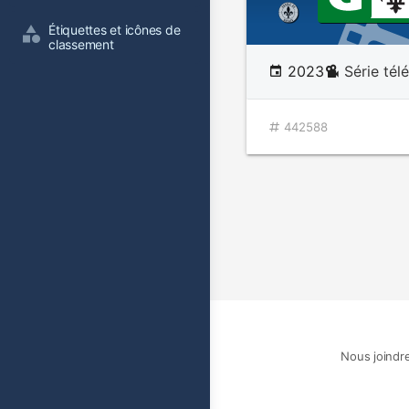
Étiquettes et icônes de 
classement
2023
Série tél
442588
Nous joindr