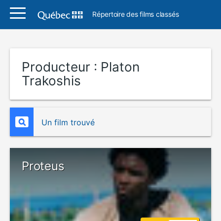
Répertoire des films classés
Producteur :
Platon
Trakoshis
Un film trouvé
Proteus