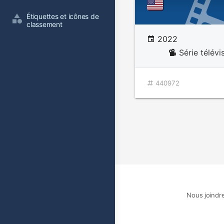
Étiquettes et icônes de 
classement
2022
Série télév
440972
Nous joindr