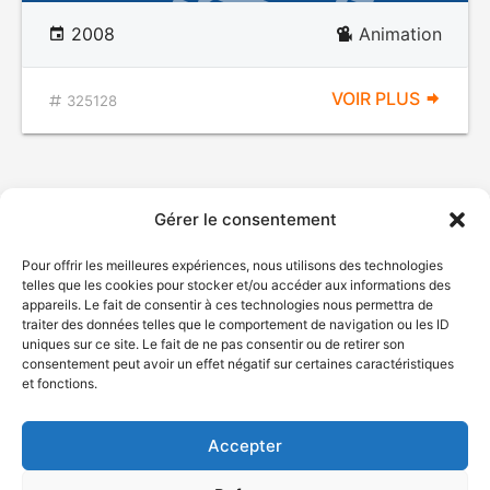
2008
Animation
VOIR PLUS
325128
Gérer le consentement
Pour offrir les meilleures expériences, nous utilisons des technologies
telles que les cookies pour stocker et/ou accéder aux informations des
appareils. Le fait de consentir à ces technologies nous permettra de
traiter des données telles que le comportement de navigation ou les ID
uniques sur ce site. Le fait de ne pas consentir ou de retirer son
© Gouvernement du Québec, 2026
consentement peut avoir un effet négatif sur certaines caractéristiques
et fonctions.
Nous joindre
Plan du site
Accepter
Accessibilité
Accès à l'information