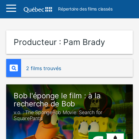
Répertoire des films classés
Producteur :
Pam Brady
2 films trouvés
Bob l'éponge le film : à la
recherche de Bob
v.o. : The SpongeBob Movie: Search for
SquarePants