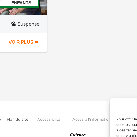
ENFANTS
Suspense
VOIR PLUS
e
Plan du site
Accessibilité
Accès à l'information
Déclara
Pour offrir 
cookies pour
à ces techn
de navigatio