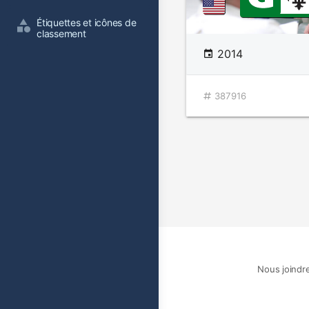
Étiquettes et icônes de 
classement
2014
387916
Nous joindr