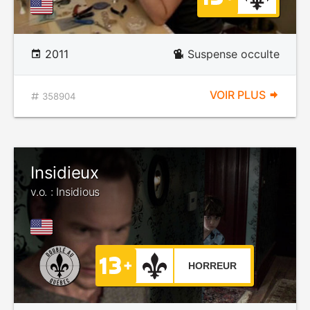
2011
Suspense occulte
VOIR PLUS
358904
Insidieux
v.o. : Insidious
HORREUR