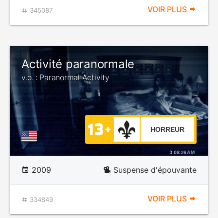
VOIR PLUS
345087
Activité paranormale
v.o. : Paranormal Activity
HORREUR
2009
Suspense d'épouvante
VOIR PLUS
334849