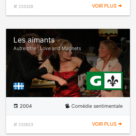
VOIR PLUS
233328
Les aimants
Autre titre : Love and Magnets
2004
Comédie sentimentale
VOIR PLUS
232623