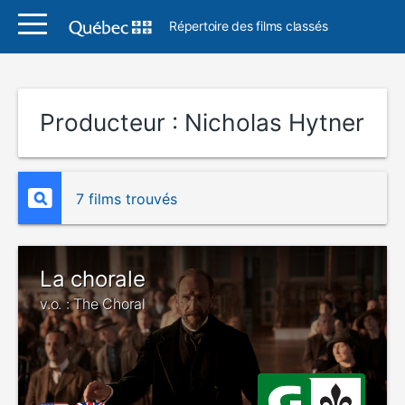
Répertoire des films classés
Producteur :
Nicholas Hytner
7 films trouvés
La chorale
v.o. : The Choral