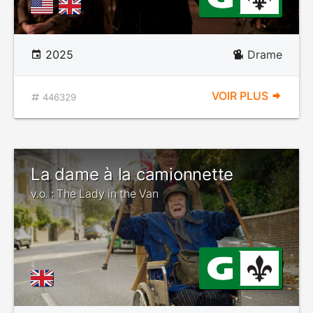
2025
Drame
VOIR PLUS
446329
La dame à la camionnette
v.o. : The Lady in the Van