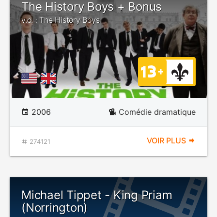
The History Boys + Bonus
v.o. : The History Boys
2006
Comédie dramatique
VOIR PLUS
274121
Michael Tippet - King Priam
(Norrington)