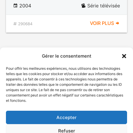
2004
Série télévisée
VOIR PLUS
290684
Gérer le consentement
Pour offrir les meilleures expériences, nous utilisons des technologies
telles que les cookies pour stocker et/ou accéder aux informations des
appareils. Le fait de consentir à ces technologies nous permettra de
traiter des données telles que le comportement de navigation ou les ID
uniques sur ce site. Le fait de ne pas consentir ou de retirer son
© Gouvernement du Québec, 2026
consentement peut avoir un effet négatif sur certaines caractéristiques
et fonctions.
Nous joindre
Plan du site
Accepter
Accessibilité
Accès à l'information
Refuser
Déclaration de services