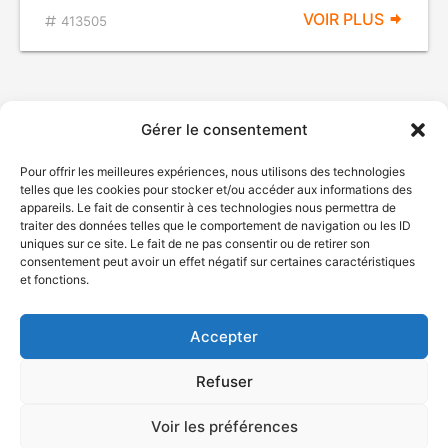
VOIR PLUS
413505
Gérer le consentement
Pour offrir les meilleures expériences, nous utilisons des technologies
telles que les cookies pour stocker et/ou accéder aux informations des
appareils. Le fait de consentir à ces technologies nous permettra de
traiter des données telles que le comportement de navigation ou les ID
uniques sur ce site. Le fait de ne pas consentir ou de retirer son
© Gouvernement du Québec, 2026
consentement peut avoir un effet négatif sur certaines caractéristiques
et fonctions.
Nous joindre
Plan du site
Accepter
Accessibilité
Accès à l'information
Refuser
Déclaration de services
Politique de confidentialité
Voir les préférences