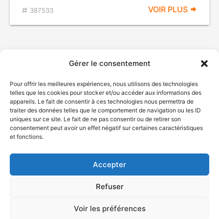
VOIR PLUS
387533
Gérer le consentement
Pour offrir les meilleures expériences, nous utilisons des technologies
telles que les cookies pour stocker et/ou accéder aux informations des
appareils. Le fait de consentir à ces technologies nous permettra de
traiter des données telles que le comportement de navigation ou les ID
uniques sur ce site. Le fait de ne pas consentir ou de retirer son
© Gouvernement du Québec, 2026
consentement peut avoir un effet négatif sur certaines caractéristiques
et fonctions.
Nous joindre
Plan du site
Accepter
Accessibilité
Accès à l'information
Refuser
Déclaration de services
Politique de confidentialité
Voir les préférences