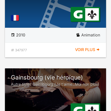
2010
Animation
VOIR PLUS
347977
Gainsbourg (vie héroïque)
Autre titre : Gainsbourg (Je t'aime...Moi non plus)