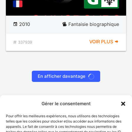
2010
Fantaisie biographique
VOIR PLUS
337939
Gérer le consentement
Pour offrir les meilleures expériences, nous utilisons des technologies
Tous à l'ouest - Une aventure de Lucky Luke
telles que les cookies pour stocker et/ou accéder aux informations des
appareils. Le fait de consentir à ces technologies nous permettra de
traiter des données telles que le comportement de navigation ou les ID