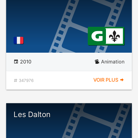
2010
Animation
VOIR PLUS
347976
Les Dalton