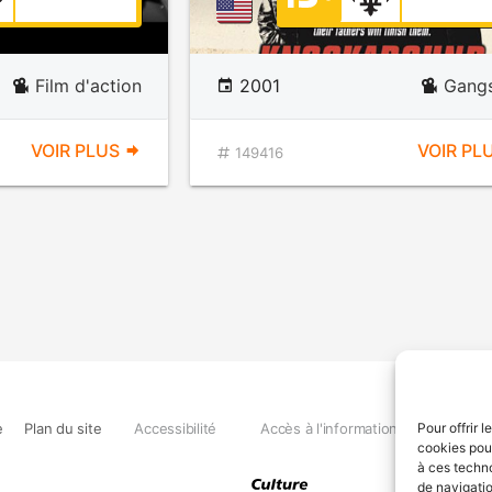
Film d'action
2001
Gangs
VOIR PLUS
VOIR PL
149416
e
Plan du site
Accessibilité
Accès à l'information
Déclara
Pour offrir 
cookies pour
à ces techn
de navigatio