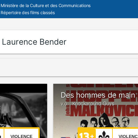
Ministère de la Culture et des Communications
Répertoire des films classés
:
Laurence Bender
2
Des hommes de main
v.o. : Knockaround Guys
VIOLENCE
VIOLENC