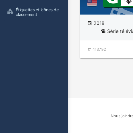
Étiquettes et icônes de 
classement
2018
Série télév
413792
Nous joindr