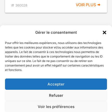
VOIR PLUS
360028
Gérer le consentement
Pour offrir les meilleures expériences, nous utilisons des technologies
telles que les cookies pour stocker et/ou accéder aux informations des
appareils. Le fait de consentir à ces technologies nous permettra de
traiter des données telles que le comportement de navigation ou les ID
uniques sur ce site. Le fait de ne pas consentir ou de retirer son
© Gouvernement du Québec, 2026
consentement peut avoir un effet négatif sur certaines caractéristiques
et fonctions.
Nous joindre
Plan du site
Accepter
Accessibilité
Accès à l'information
Refuser
Déclaration de services
Politique de confidentialité
Voir les préférences