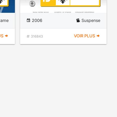
rame
2006
Suspense
US
VOIR PLUS
316843