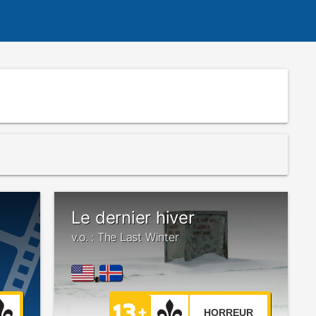
Le dernier hiver
v.o. : The Last Winter
HORREUR