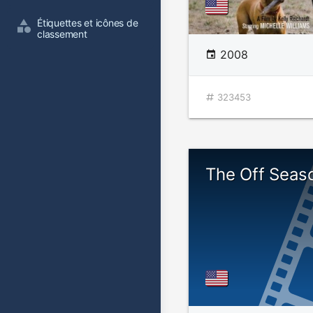
Étiquettes et icônes de 
classement
2008
323453
The Off Seas