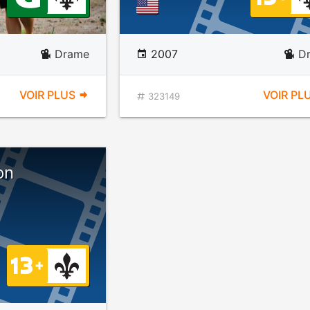
Drame
2007
D
VOIR PLUS
VOIR PL
323149
on