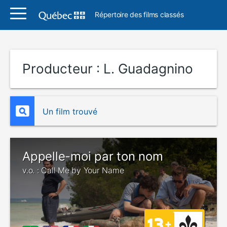
Répertoire des films classés
Producteur :
L. Guadagnino
Un film trouvé
Appelle-moi par ton nom
v.o. : Call Me by Your Name