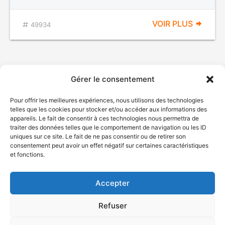
VOIR PLUS
49934
Gérer le consentement
Pour offrir les meilleures expériences, nous utilisons des technologies
telles que les cookies pour stocker et/ou accéder aux informations des
appareils. Le fait de consentir à ces technologies nous permettra de
traiter des données telles que le comportement de navigation ou les ID
uniques sur ce site. Le fait de ne pas consentir ou de retirer son
© Gouvernement du Québec, 2026
consentement peut avoir un effet négatif sur certaines caractéristiques
et fonctions.
Nous joindre
Plan du site
Accepter
Accessibilité
Accès à l'information
Refuser
Déclaration de services
Politique de confidentialité