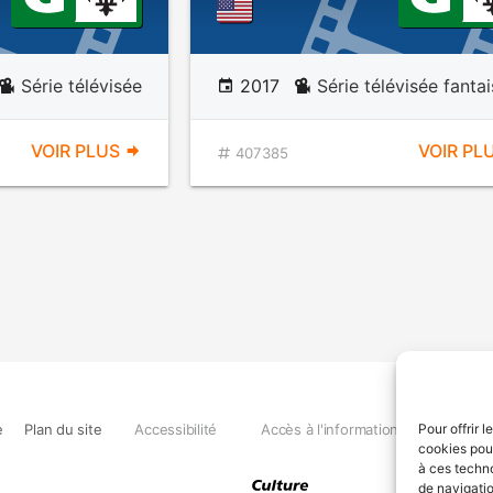
Série télévisée
2017
Série télévisée fantai
VOIR PLUS
VOIR PL
407385
e
Plan du site
Accessibilité
Accès à l'information
Déclara
Pour offrir 
cookies pour
à ces techn
de navigatio