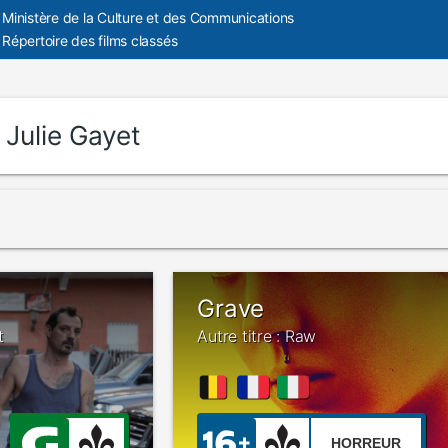
Ministère de la Culture et des Communications
Répertoire des films classés
:
Julie Gayet
Grave
t
Autre titre : Raw
HORREUR