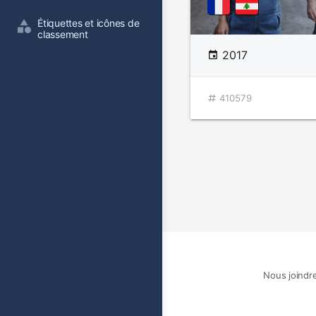
Étiquettes et icônes de 
classement
2017
410579
Nous joindr