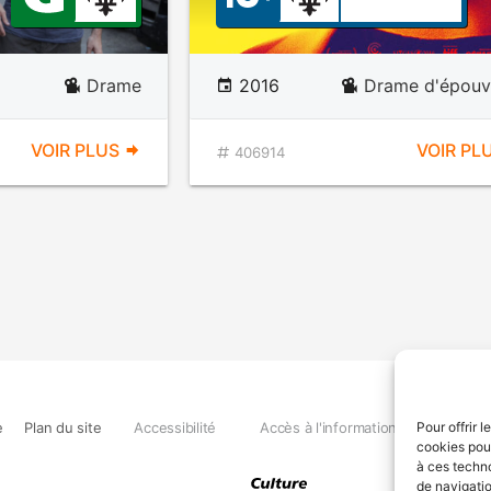
Drame
2016
Drame d'épouv
VOIR PLUS
VOIR PL
406914
e
Plan du site
Accessibilité
Accès à l'information
Déclara
Pour offrir 
cookies pour
à ces techn
de navigatio