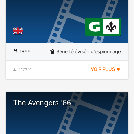
1966
Série télévisée d'espionnage
VOIR PLUS
217391
The Avengers '66