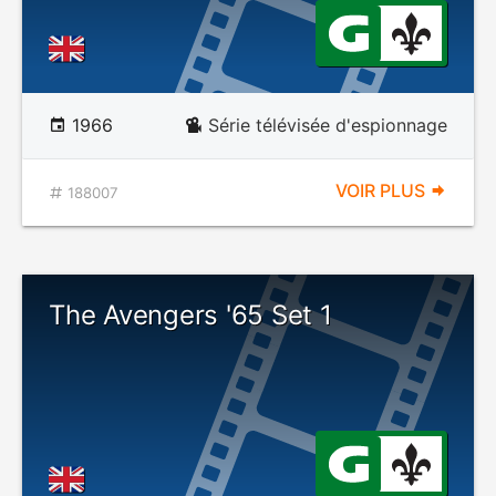
1966
Série télévisée d'espionnage
VOIR PLUS
188007
The Avengers '65 Set 1