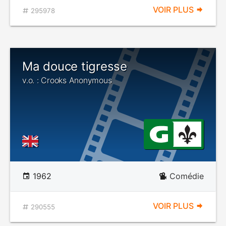
VOIR PLUS
295978
Ma douce tigresse
v.o. : Crooks Anonymous
1962
Comédie
VOIR PLUS
290555