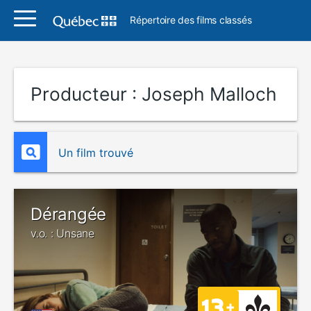
Répertoire des films classés
Producteur :
Joseph Malloch
Un film trouvé
Dérangée
v.o. : Unsane