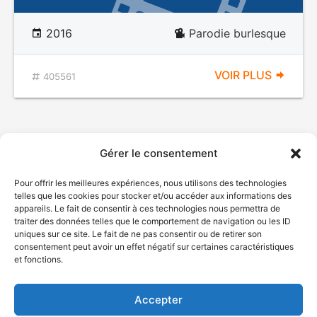
2016
Parodie burlesque
VOIR PLUS
405561
Gérer le consentement
Pour offrir les meilleures expériences, nous utilisons des technologies
telles que les cookies pour stocker et/ou accéder aux informations des
appareils. Le fait de consentir à ces technologies nous permettra de
traiter des données telles que le comportement de navigation ou les ID
uniques sur ce site. Le fait de ne pas consentir ou de retirer son
© Gouvernement du Québec, 2026
consentement peut avoir un effet négatif sur certaines caractéristiques
et fonctions.
Nous joindre
Plan du site
Accepter
Accessibilité
Accès à l'information