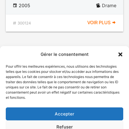
2005
Drame
VOIR PLUS
300124
Gérer le consentement
Pour offrir les meilleures expériences, nous utilisons des technologies
telles que les cookies pour stocker et/ou accéder aux informations des
appareils. Le fait de consentir à ces technologies nous permettra de
traiter des données telles que le comportement de navigation ou les ID
uniques sur ce site. Le fait de ne pas consentir ou de retirer son
© Gouvernement du Québec, 2026
consentement peut avoir un effet négatif sur certaines caractéristiques
et fonctions.
Nous joindre
Plan du site
Accepter
Accessibilité
Accès à l'information
Refuser
Déclaration de services