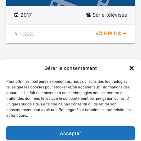
2017
Série télévisée
VOIR PLUS
409289
Gérer le consentement
Pour offrir les meilleures expériences, nous utilisons des technologies
telles que les cookies pour stocker et/ou accéder aux informations des
appareils. Le fait de consentir à ces technologies nous permettra de
traiter des données telles que le comportement de navigation ou les ID
uniques sur ce site. Le fait de ne pas consentir ou de retirer son
© Gouvernement du Québec, 2026
consentement peut avoir un effet négatif sur certaines caractéristiques
et fonctions.
Nous joindre
Plan du site
Accepter
Accessibilité
Accès à l'information