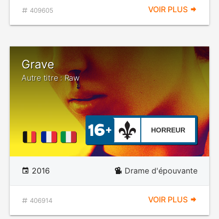
VOIR PLUS
409605
Grave
Autre titre : Raw
HORREUR
2016
Drame d'épouvante
VOIR PLUS
406914