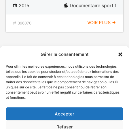
2015
Documentaire sportif
VOIR PLUS
396070
Gérer le consentement
Pour offrir les meilleures expériences, nous utilisons des technologies
telles que les cookies pour stocker et/ou accéder aux informations des
appareils. Le fait de consentir à ces technologies nous permettra de
traiter des données telles que le comportement de navigation ou les ID
uniques sur ce site. Le fait de ne pas consentir ou de retirer son
© Gouvernement du Québec, 2026
consentement peut avoir un effet négatif sur certaines caractéristiques
et fonctions.
Nous joindre
Plan du site
Accepter
Accessibilité
Accès à l'information
Refuser
Déclaration de services