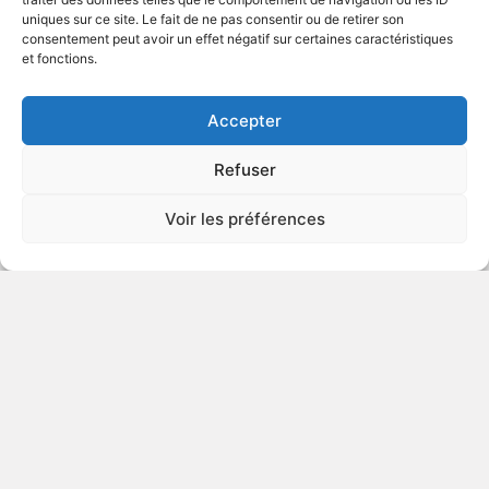
uniques sur ce site. Le fait de ne pas consentir ou de retirer son
2008
Documentaire
consentement peut avoir un effet négatif sur certaines caractéristiques
et fonctions.
VOIR PLUS
371252
Accepter
Refuser
Tout... simplement: Une journée
Voir les préférences
de prospection
2008
Documentaire