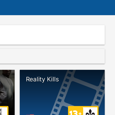
Reality Kills
E
E