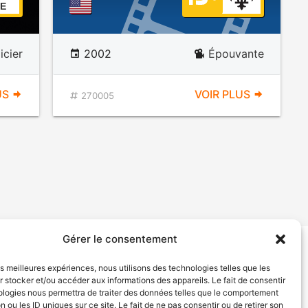
E
icier
2002
Épouvante
US
VOIR PLUS
270005
Gérer le consentement
tion de services
Politique de confidentialité
les meilleures expériences, nous utilisons des technologies telles que les
 stocker et/ou accéder aux informations des appareils. Le fait de consentir
ologies nous permettra de traiter des données telles que le comportement
n ou les ID uniques sur ce site. Le fait de ne pas consentir ou de retirer son