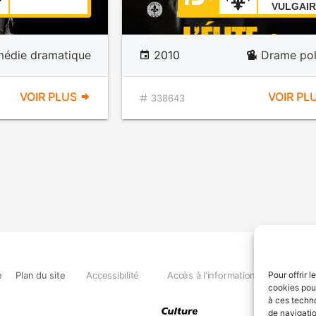
VULGAIR
édie dramatique
2010
Drame pol
VOIR PLUS
VOIR PL
338643
e
Plan du site
Accessibilité
Accès à l'information
Déclara
Pour offrir 
cookies pour
à ces techn
de navigatio