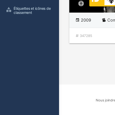
Étiquettes et icônes de 
classement
2009
Com
347285
Nous joindr