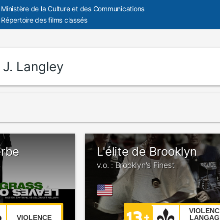
Ministère de la Culture et des Communications
Répertoire des films classés
:
J. Langley
erbe
L'élite de Brooklyn
s
v.o. : Brooklyn's Finest
VIOLENC
VIOLENCE
LANGAG