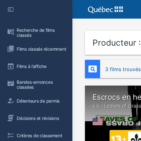
Recherche de films 
classés
Producteur 
Films classés récemment
Films à l’affiche
3 films trouvés
Bandes-annonces 
classées
Escrocs en h
Détenteurs de permis
v.o. : Leaves of Gras
Décisions et révisions
Critères de classement