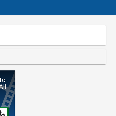
to
All