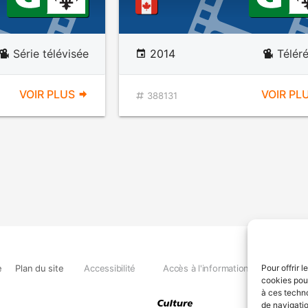
Série télévisée
2014
Téléré
VOIR PLUS
VOIR PL
388131
e
Plan du site
Accessibilité
Accès à l'information
Déclara
Pour offrir 
cookies pour
à ces techn
de navigatio