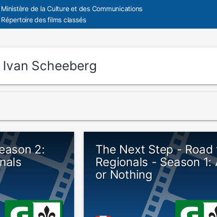
Ministère de la Culture et des Communications
Répertoire des films classés
:
Ivan Scheeberg
eason 2:
The Next Step - Road 
nals
Regionals - Season 1: 
or Nothing