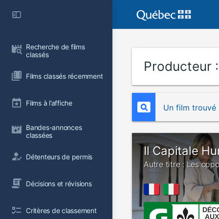
Recherche de films 
classés
Producteur 
Films classés récemment
Films à l’affiche
Un film trouvé
Bandes-annonces 
classées
Il Capitale H
Détenteurs de permis
Autre titre : Les opp
Décisions et révisions
DÉC
Critères de classement
AUX