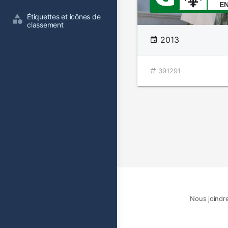
E
Étiquettes et icônes de 
classement
2013
391291
Nous joindr