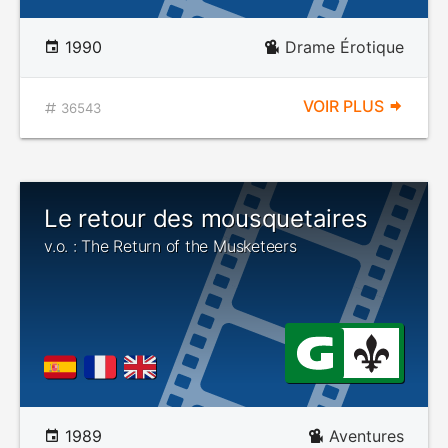
1990
Drame Érotique
VOIR PLUS
36543
Le retour des mousquetaires
v.o. : The Return of the Musketeers
1989
Aventures