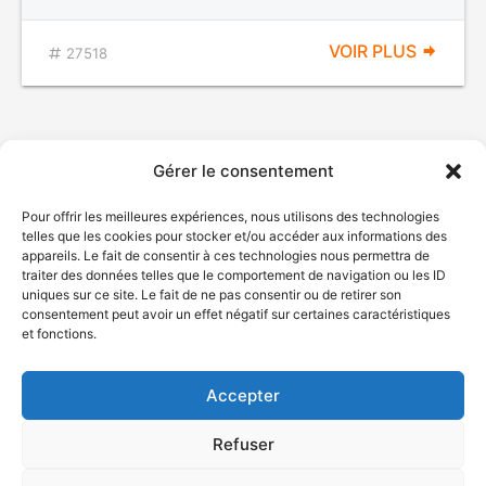
VOIR PLUS
27518
Gérer le consentement
Pour offrir les meilleures expériences, nous utilisons des technologies
telles que les cookies pour stocker et/ou accéder aux informations des
appareils. Le fait de consentir à ces technologies nous permettra de
traiter des données telles que le comportement de navigation ou les ID
uniques sur ce site. Le fait de ne pas consentir ou de retirer son
© Gouvernement du Québec, 2026
consentement peut avoir un effet négatif sur certaines caractéristiques
et fonctions.
Nous joindre
Plan du site
Accepter
Accessibilité
Accès à l'information
Refuser
Déclaration de services
Politique de confidentialité