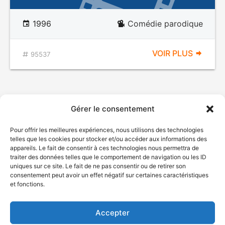
1996
Comédie parodique
VOIR PLUS
95537
Gérer le consentement
Pour offrir les meilleures expériences, nous utilisons des technologies
telles que les cookies pour stocker et/ou accéder aux informations des
appareils. Le fait de consentir à ces technologies nous permettra de
traiter des données telles que le comportement de navigation ou les ID
uniques sur ce site. Le fait de ne pas consentir ou de retirer son
© Gouvernement du Québec, 2026
consentement peut avoir un effet négatif sur certaines caractéristiques
et fonctions.
Nous joindre
Plan du site
Accepter
Accessibilité
Accès à l'information