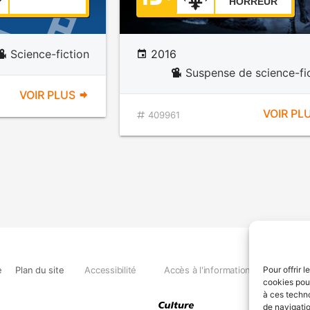
HORREUR
Science-fiction
2016
Suspense de science-fi
VOIR PLUS
VOIR PL
409961
e
Plan du site
Accessibilité
Accès à l'information
Déclara
Pour offrir 
cookies pour
à ces techn
de navigatio