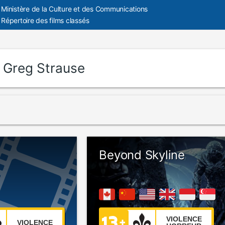
Ministère de la Culture et des Communications
Répertoire des films classés
:
Greg Strause
Beyond Skyline
VIOLENCE
VIOLENCE